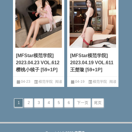
[MFStar模范学院]
[MFStar模范学院]
2023.04.23 VOL.612
2023.04.19 VOL.611
樱桃小犊子 [59+1P]
王楚璇 [59+1P]
04-23
模范学院
阅读
04-19
模范学院
阅读
全文
全文
1
2
3
4
5
6
下一页
尾页