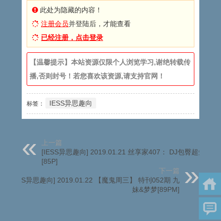
此处为隐藏的内容！
注册会员
并登陆后，才能查看
已经注册，点击登录
【温馨提示】本站资源仅限个人浏览学习,谢绝转载传
播,否则封号！若您喜欢该资源,请支持官网！
IESS异思趣向
标签：
上一篇
[IESS异思趣向] 2019.01.21 丝享家407： DJ包臀超短裙
[85P]
下一篇
[IESS异思趣向] 2019.01.22 【魔鬼周三】 特刊052期 九
妹&梦梦[89PM]