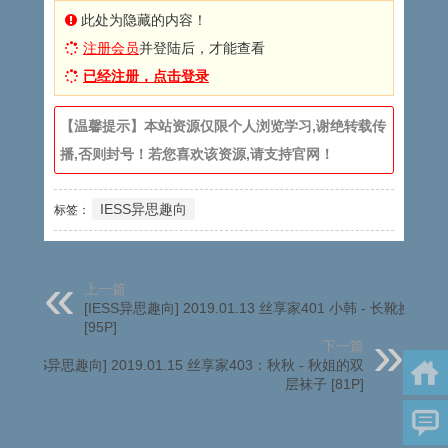
此处为隐藏的内容！
注册会员
并登陆后，才能查看
已经注册，点击登录
【温馨提示】本站资源仅限个人浏览学习,谢绝转载传
播,否则封号！若您喜欢该资源,请支持官网！
IESS异思趣向
标签：
上一篇
[IESS异思趣向] 2019.01.13 丝享家401 小韩 - 长靴换高跟
[95P]
下一篇
[IESS异思趣向] 2019.01.15 丝享家403：秋秋 - 秋姐的双
层袜子 [81P]