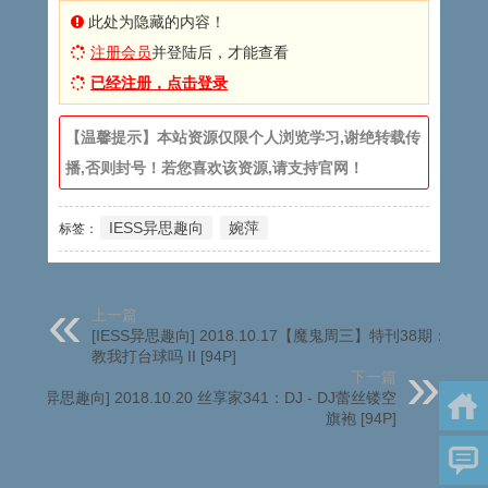
此处为隐藏的内容！
注册会员
并登陆后，才能查看
已经注册，点击登录
【温馨提示】本站资源仅限个人浏览学习,谢绝转载传
播,否则封号！若您喜欢该资源,请支持官网！
IESS异思趣向
婉萍
标签：
上一篇
[IESS异思趣向] 2018.10.17【魔鬼周三】特刊38期：可以
教我打台球吗 II [94P]
下一篇
[IESS异思趣向] 2018.10.20 丝享家341：DJ - DJ蕾丝镂空
旗袍 [94P]