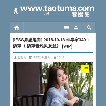
[IESS异思趣向] 2018.10.18 丝享家340：
婉萍《 婉萍素雅风灰丝》 [94P]
套图岛
IESS异思趣向
10-18