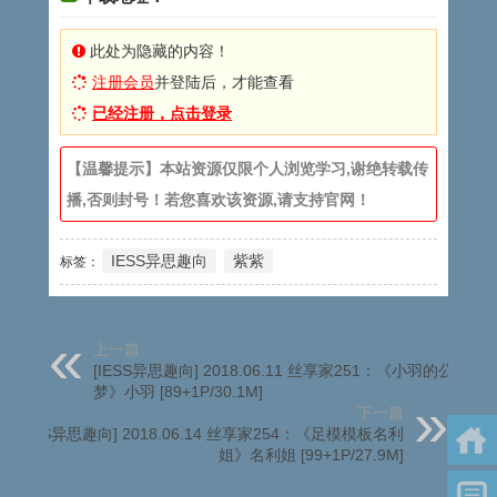
此处为隐藏的内容！
注册会员
并登陆后，才能查看
已经注册，点击登录
【温馨提示】本站资源仅限个人浏览学习,谢绝转载传
播,否则封号！若您喜欢该资源,请支持官网！
IESS异思趣向
紫紫
标签：
上一篇
[IESS异思趣向] 2018.06.11 丝享家251：《小羽的公主
梦》小羽 [89+1P/30.1M]
下一篇
[IESS异思趣向] 2018.06.14 丝享家254：《足模模板名利
姐》名利姐 [99+1P/27.9M]