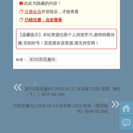
此处为隐藏的内容！
注册会员
并登陆后，才能查看
已经注册，点击登录
【温馨提示】本站资源仅限个人浏览学习,谢绝转载传
播,否则封号！若您喜欢该资源,请支持官网！
IESS异思趣向
标签：
上一篇
[IESS异思趣向] 2026.04.11 丝享家 2320 团团《豹纹高跟
（下）》[87P-96.1M]
下一篇
[IESS异思趣向] 2026.04.13 丝享家 2322 秋秋《黑丝秘
书》[84P-92.6M]