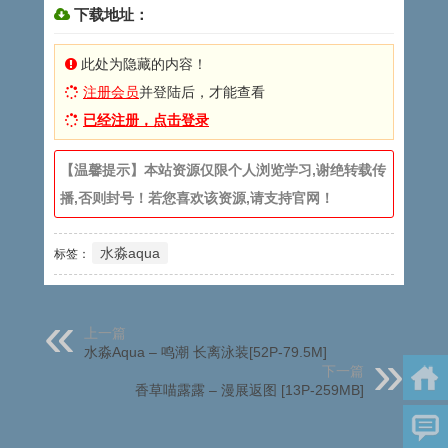
下载地址：
此处为隐藏的内容！
注册会员
并登陆后，才能查看
已经注册，点击登录
【温馨提示】本站资源仅限个人浏览学习,谢绝转载传
播,否则封号！若您喜欢该资源,请支持官网！
水淼aqua
标签：
上一篇
水淼Aqua – 鸣潮 长离泳装[52P-79.5M]
下一篇
香草喵露露 – 漫展返图 [13P-259MB]