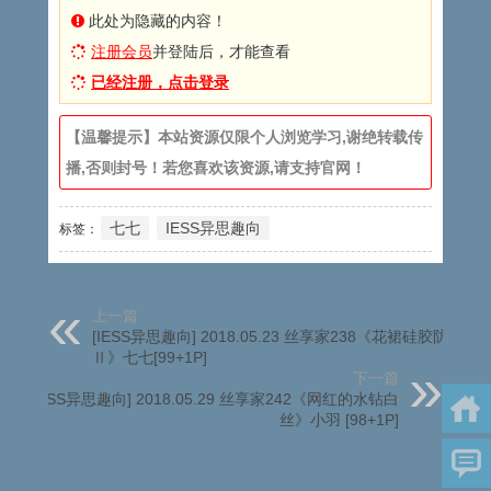
此处为隐藏的内容！
注册会员
并登陆后，才能查看
已经注册，点击登录
【温馨提示】本站资源仅限个人浏览学习,谢绝转载传
播,否则封号！若您喜欢该资源,请支持官网！
七七
IESS异思趣向
标签：
上一篇
[IESS异思趣向] 2018.05.23 丝享家238《花裙硅胶防滑
Ⅱ》七七[99+1P]
下一篇
[IESS异思趣向] 2018.05.29 丝享家242《网红的水钻白
丝》小羽 [98+1P]