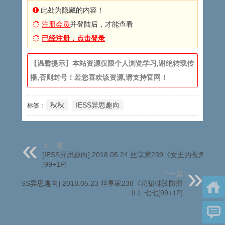
此处为隐藏的内容！
注册会员
并登陆后，才能查看
已经注册，点击登录
【温馨提示】本站资源仅限个人浏览学习,谢绝转载传
播,否则封号！若您喜欢该资源,请支持官网！
秋秋
IESS异思趣向
标签：
上一篇
[IESS异思趣向] 2018.05.24 丝享家239《女王的视角》DJ
[99+1P]
下一篇
[IESS异思趣向] 2018.05.23 丝享家238《花裙硅胶防滑
Ⅱ》七七[99+1P]