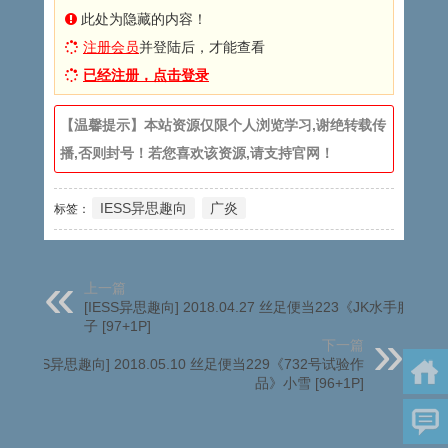
此处为隐藏的内容！
注册会员
并登陆后，才能查看
已经注册，点击登录
【温馨提示】本站资源仅限个人浏览学习,谢绝转载传
播,否则封号！若您喜欢该资源,请支持官网！
IESS异思趣向
广炎
标签：
上一篇
[IESS异思趣向] 2018.04.27 丝足便当223《JK水手服》幸
子 [97+1P]
下一篇
[IESS异思趣向] 2018.05.10 丝足便当229《732号试验作
品》小雪 [96+1P]