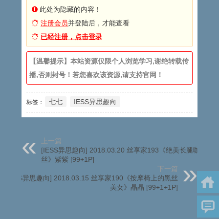
此处为隐藏的内容！
注册会员
并登陆后，才能查看
已经注册，点击登录
【温馨提示】本站资源仅限个人浏览学习,谢绝转载传
播,否则封号！若您喜欢该资源,请支持官网！
七七
IESS异思趣向
标签：
上一篇
[IESS异思趣向] 2018.03.20 丝享家193《绝美长腿咖啡
丝》紫紫 [99+1P]
下一篇
[IESS异思趣向] 2018.03.15 丝享家190《按摩椅上的黑丝
美女》晶晶 [99+1+1P]