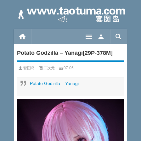
Potato Godzilla – Yanagi[29P-378M]
套图岛
二次元
07-06
Potato Godzilla – Yanagi