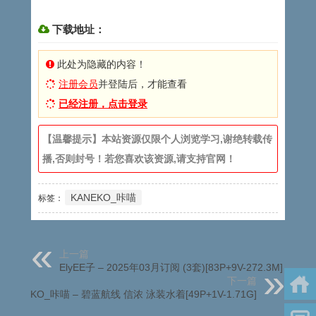
下载地址：
此处为隐藏的内容！
注册会员
并登陆后，才能查看
已经注册，点击登录
【温馨提示】本站资源仅限个人浏览学习,谢绝转载传
播,否则封号！若您喜欢该资源,请支持官网！
KANEKO_咔喵
标签：
上一篇
ElyEE子 – 2025年03月订阅 (3套)[83P+9V-272.3M]
下一篇
KANEKO_咔喵 – 碧蓝航线 信浓 泳装水着[49P+1V-1.71G]