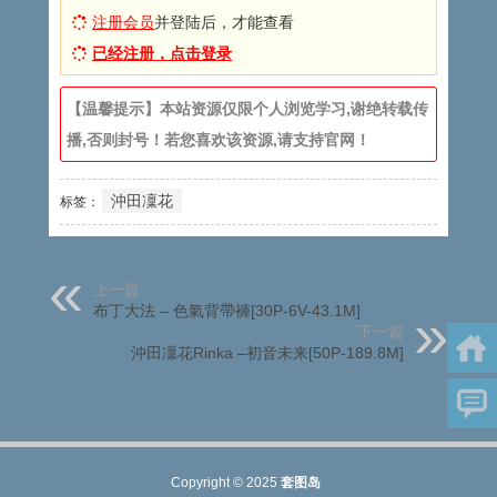
注册会员
并登陆后，才能查看
已经注册，点击登录
【温馨提示】本站资源仅限个人浏览学习,谢绝转载传
播,否则封号！若您喜欢该资源,请支持官网！
沖田凜花
标签：
上一篇
布丁大法 – 色氣背帶褲[30P-6V-43.1M]
下一篇
沖田凜花Rinka –初音未来[50P-189.8M]
Copyright © 2025
套图岛