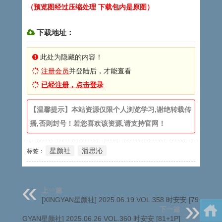
（预览图经过压缩处理 下载包内是原图）
下载地址：
此处为隐藏的内容！
注册会员
并登陆后，才能查看
已经注册，点击登录
【温馨提示】本站资源仅限个人浏览学习,谢绝转载传
播,否则封号！若您喜欢该资源,请支持官网！
星颜社
潘思沁
标签：
上一篇
[XINGYAN星颜社] 2025.06.19 VOL.358 时安安 [79+1P]
下一篇
[XINGYAN星颜社] 2025.06.26 VOL.360 时安安 [81+1P]