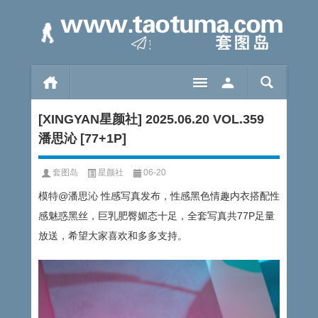
[XINGYAN星颜社] 2025.06.20 VOL.359
潘思沁 [77+1P]
套图岛
星颜社
06-20
模特@潘思沁 性感写真发布，性感黑色情趣内衣搭配性
感魅惑黑丝，巨乳肥臀媚态十足，全套写真共77P足量
放送，希望大家喜欢和多多支持。