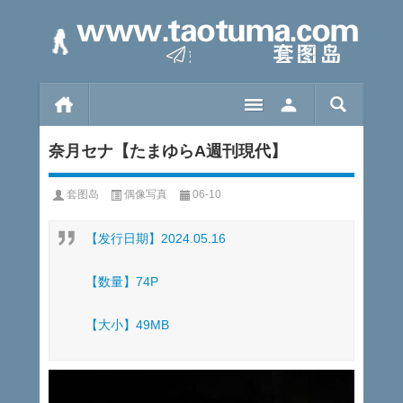
奈月セナ【たまゆらA週刊現代】
套图岛
偶像写真
06-10
【发行日期】2024.05.16
【数量】74P
【大小】49MB