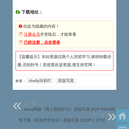
下载地址：
此处为隐藏的内容！
注册会员
并登陆后，才能查看
已经注册，点击登录
【温馨提示】本站资源仅限个人浏览学习,谢绝转载传
播,否则封号！若您喜欢该资源,请支持官网！
shelly诗莉吖
原版写真
标签：
上一篇
laura阿姣《秀人医院护士》原版写真 [92P-941MB]
下一篇
鱼子酱《丢失的学生证》原版写真 [120P-1.27G]